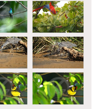
eur a manteau
Singe hurleur a manteau
a palliata)
(Alouatta palliata)
lassin (Colibri
assinus)
Ara rouge (Ara macao)
au violacé
Bihoreau violacé
sa violacea)
(Nyctanassa violacea)