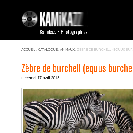
Kamikazz • Photographies
ACCUEIL
/
CATALOGUE
/
ANIMAUX
/
ZÈBRE DE BURCHELL (EQUUS BURC
Zèbre de burchell (equus burchell
mercredi 17 avril 2013