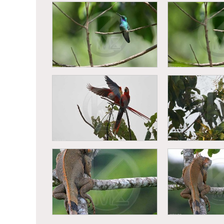
Singe hurleu
Vautour prenant son vol
(Alouatta 
Colibri thalassin (Colibri
Colibri thalas
thalassinus)
thalass
Ara rouge (Ara macao)
Ara rouge (