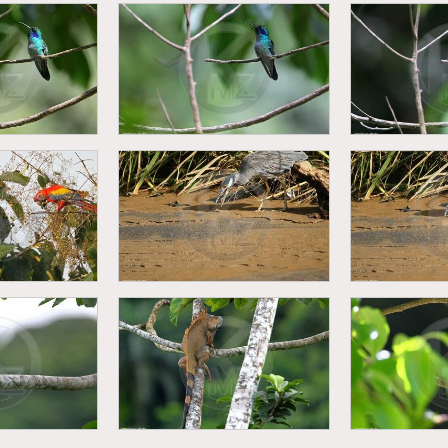
r a manteau
Singe hurleur a manteau
Singe hurl
palliata)
(Alouatta palliata)
(Alouatt
sin (Colibri
Colibri thalassin (Colibri
Colibri tha
inus)
thalassinus)
thal
Bihoreau violacé
Bihore
Ara macao)
(Nyctanassa violacea)
(Nyctanas