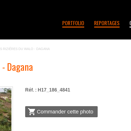
PORTFOLIO
REPORTAGES
S RIZIÉRES DU WALO - DAGANA
o - Dagana
Réf. : H17_186_4841
Commander cette photo