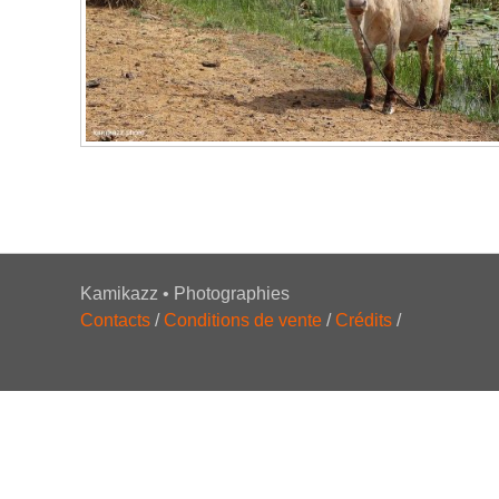
Kamikazz • Photographies
Contacts
/
Conditions de vente
/
Crédits
/