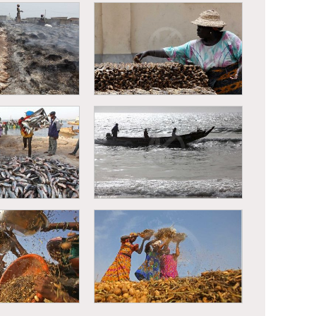
nsformation du
Kayar - Transformation du
isson
poisson
nsformation du
Kayar - Transformation du
isson
poisson
s - Retour de
Saint-Louis - Retour de
chargement de
pêche - déchargement de
issons
poissons