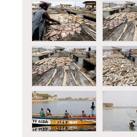
Kaolack - Société nouvelle
des salins du Sine Saloum
Kayar - Retou
(SSS)
déchargement 
Kayar - Transformation du
Kayar - Trans
poisson
pois
Kayar - Transformation du
Kayar - Trans
poisson
pois