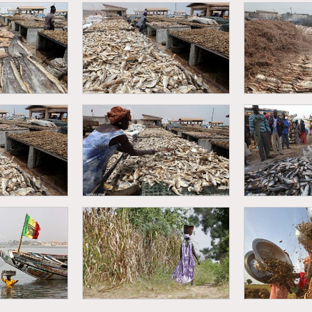
r de pêche -
Kayar - Retour de pêche -
Kayar - Tra
de poissons
déchargement de poissons
po
formation du
Kayar - Transformation du
Kayar - Tra
son
poisson
po
Saint-Loui
formation du
Kayar - Transformation du
pêche - dé
son
poisson
po