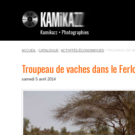
Kamikazz • Photographies
ACCUEIL
/
CATALOGUE
/
ACTIVITÉS ÉCONOMIQUES
/
TROUPEAU DE VA
Troupeau de vaches dans le Ferl
samedi 5 avril 2014