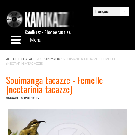
Kamikazz • Photographies
Menu
ACCUEIL
/
CATALOGUE
/
ANIMAUX
/
SOUIMANGA TACAZZE - FEMELLE
(NECTARINIA TACAZZE)
Souimanga tacazze - Femelle
(nectarinia tacazze)
samedi 19 mai 2012