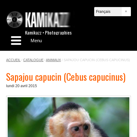
Kamikazz • Photographies
Menu
ACCUEIL
/
CATALOGUE
/
ANIMAUX
/
SAPAJOU CAPUCIN (CEBUS CAPUCINUS)
Sapajou capucin (Cebus capucinus)
lundi 20 avril 2015