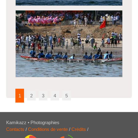
Régates de Dakar, course traditionnelle de
pirogues
1
2
3
4
5
Kamikazz • Photographies
Contacts
/
Conditions de vente
/
Crédits
/
Régates de Dakar, course traditionnelle de