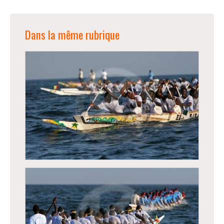
Dans la même rubrique