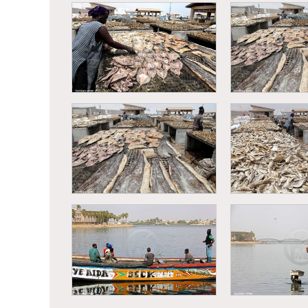
Kaolack - Société nouvelle
des salins du Sine Saloum
Kayar - Retou
(SSS)
déchargement 
Kayar - Transformation du
Kayar - Trans
poisson
pois
Kayar - Transformation du
Kayar - Trans
poisson
pois