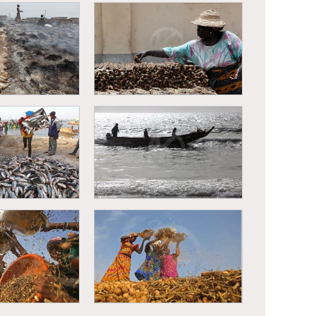
nsformation du
Kayar - Transformation du
isson
poisson
nsformation du
Kayar - Transformation du
isson
poisson
s - Retour de
Saint-Louis - Retour de
chargement de
pêche - déchargement de
issons
poissons