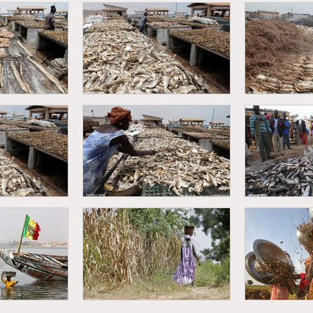
r de pêche -
Kayar - Retour de pêche -
Kayar - Tra
de poissons
déchargement de poissons
po
formation du
Kayar - Transformation du
Kayar - Tra
son
poisson
po
Saint-Loui
formation du
Kayar - Transformation du
pêche - dé
son
poisson
po