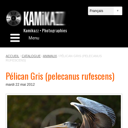
Kamikazz • Photographies
Menu
ACCUEIL
/
CATALOGUE
/
ANIMAUX
/
PÉLICAN GRIS (PELECANUS
RUFESCENS)
Pélican Gris (pelecanus rufescens)
mardi 22 mai 2012