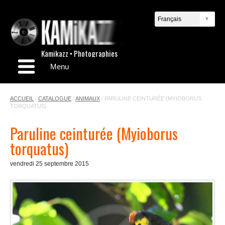
Kamikazz • Photographies
Menu
ACCUEIL
/
CATALOGUE
/
ANIMAUX
/
PARULINE CEINTURÉE (MYIOBORUS
TORQUATUS)
Paruline ceinturée (Myioborus
torquatus)
vendredi 25 septembre 2015