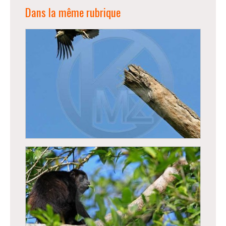
Dans la même rubrique