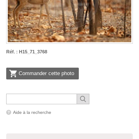
Réf. : H15_71_3768
Commander cette photo
Aide à la recherche