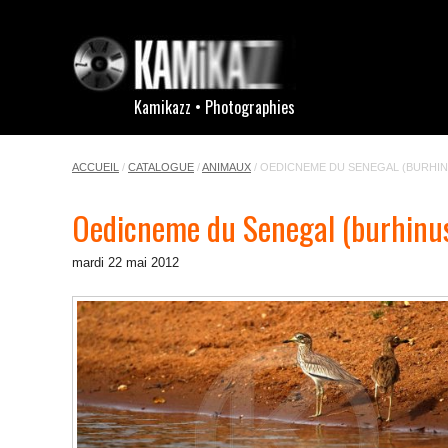
Kamikazz • Photographies
ACCUEIL
/
CATALOGUE
/
ANIMAUX
/
OEDICNEME DU SENEGAL (BURHIN
Oedicneme du Senegal (burhinus
mardi 22 mai 2012