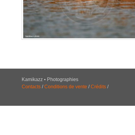
Kamikazz • Photographies
Contacts
/
Conditions de vente
/
Crédits
/