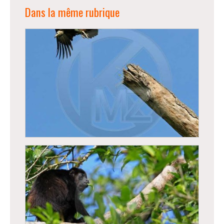
Dans la même rubrique