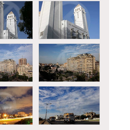
es tirailleurs
la place des tirailleurs
 et la gare de
sénégalais et la gare de
akar
Dakar
athédrale du
Dakar - Cathédrale du
ir aficain
souvenir aficain
La place de
Dakar, La place de
épendance
l’indépendance