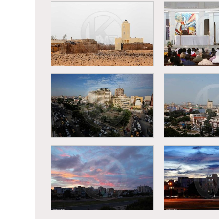
la gare de Dakar
la gare d
Ferlo - Mosquée dans un
Dakar - Cat
village peul
souvenir 
Dakar, La place de
Dakar, La 
l’indépendance
l’indépe