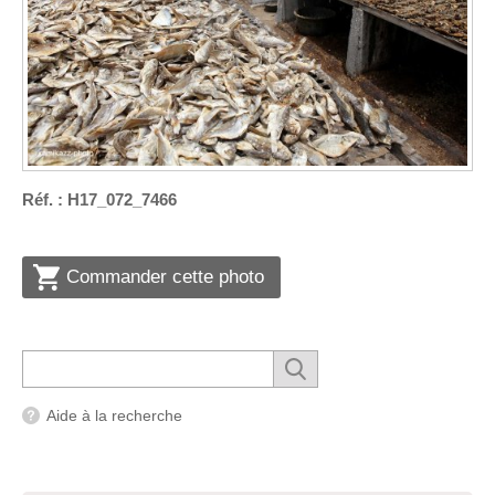
Réf. : H17_072_7466
Commander cette photo
Aide à la recherche