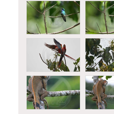
Singe hurleu
Vautour prenant son vol
(Alouatta 
Colibri thalassin (Colibri
Colibri thalas
thalassinus)
thalass
Ara rouge (Ara macao)
Ara rouge (