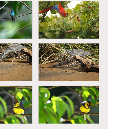
eur a manteau
Singe hurleur a manteau
a palliata)
(Alouatta palliata)
lassin (Colibri
assinus)
Ara rouge (Ara macao)
au violacé
Bihoreau violacé
sa violacea)
(Nyctanassa violacea)