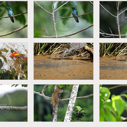
r a manteau
Singe hurleur a manteau
Singe hurl
palliata)
(Alouatta palliata)
(Alouatt
sin (Colibri
Colibri thalassin (Colibri
Colibri tha
inus)
thalassinus)
thal
Bihoreau violacé
Bihore
Ara macao)
(Nyctanassa violacea)
(Nyctanas