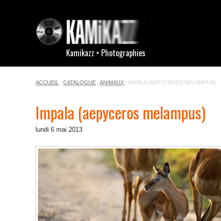
Kamikazz • Photographies
ACCUEIL
/
CATALOGUE
/
ANIMAUX
/
IMPALA (AEPYCEROS MELAMPUS)
Impala (aepyceros melampus)
lundi 6 mai 2013