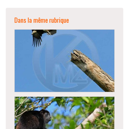
Dans la même rubrique