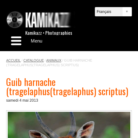
Kamikazz • Photographies
Menu
ACCUEIL
/
CATALOGUE
/
ANIMAUX
/
GUIB HARNACHE
(TRAGELAPHUS(TRAGELAPHUS) SCRIPTUS)
Guib harnache
(tragelaphus(tragelaphus) scriptus)
samedi 4 mai 2013