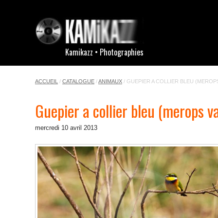
Kamikazz • Photographies
ACCUEIL
/
CATALOGUE
/
ANIMAUX
/
GUEPIER A COLLIER BLEU (MEROP
Guepier a collier bleu (merops v
mercredi 10 avril 2013