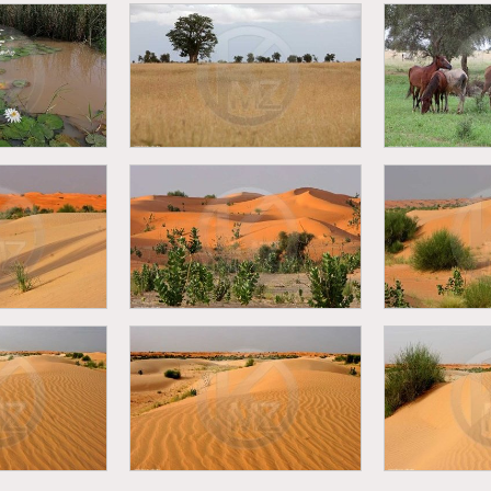
Casamance 
- Lever du
pluies - F
es palmiers
Orage et éclairs sur Dakar
ri
Diéri - Chev
ns le waalo
Diéri - Baobab
p
 - Désert
Mauritanie - Désert
Mauritan
anien
Mauritanien
Maur