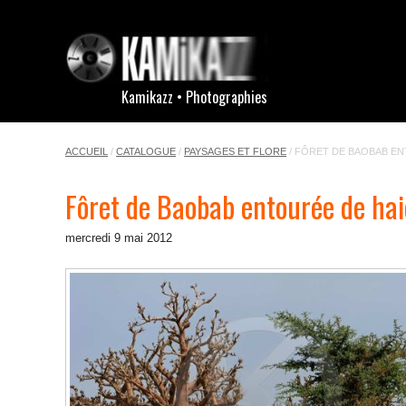
Kamikazz • Photographies
ACCUEIL
/
CATALOGUE
/
PAYSAGES ET FLORE
/
FÔRET DE BAOBAB EN
Fôret de Baobab entourée de hai
mercredi 9 mai 2012