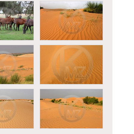
- Saison des
Casamance - Saison des
emme dans une
pluies - Femme dans une
zière
rizière
aux en train de
Mauritanie - Désert
aitre
Mauritanien
ie - Désert
Mauritanie - Désert
itanien
Mauritanien