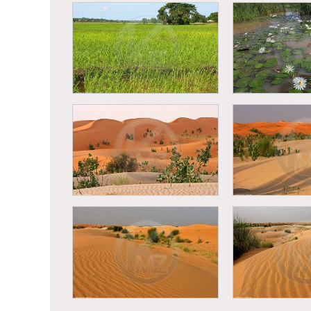
Casamance 
Flamboyant à Dakar
soleil sur d
Casamance - Saison des
pluies - Femme dans une
rizière
Nénuphars da
Mauritanie - Désert
Mauritanie
Mauritanien
Maurit