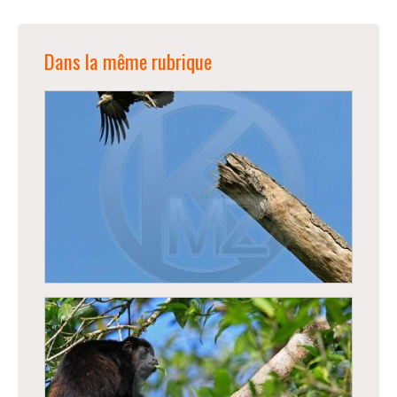
Dans la même rubrique