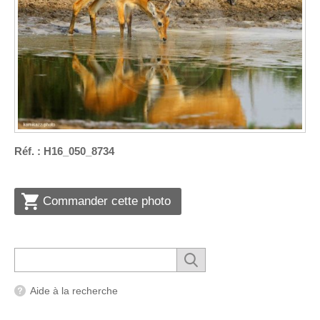
Réf. : H16_050_8734
Commander cette photo
Aide à la recherche