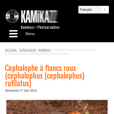
Kamikazz • Photographies
Menu
ACCUEIL
/
CATALOGUE
/
ANIMAUX
/
CEPHALOPHE À FLANCS ROUX
(CEPHALOPHUS (CEPHALOPHUS) RUFILATUS)
Cephalophe à flancs roux
(cephalophus (cephalophus)
rufilatus)
dimanche 27 mai 2012