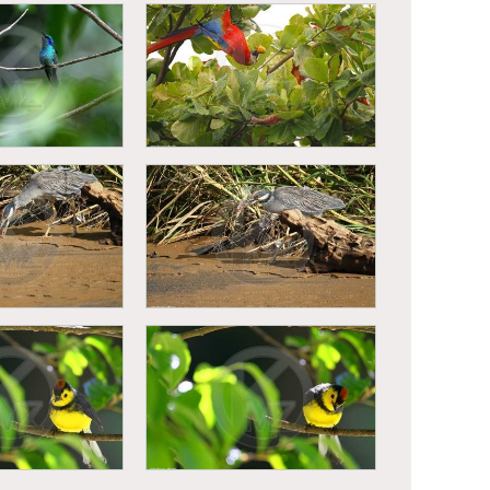
eur a manteau
Singe hurleur a manteau
a palliata)
(Alouatta palliata)
lassin (Colibri
assinus)
Ara rouge (Ara macao)
au violacé
Bihoreau violacé
sa violacea)
(Nyctanassa violacea)