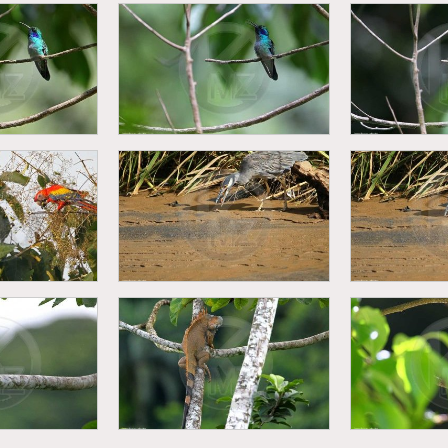
r a manteau
Singe hurleur a manteau
Singe hurl
palliata)
(Alouatta palliata)
(Alouatt
sin (Colibri
Colibri thalassin (Colibri
Colibri tha
inus)
thalassinus)
thal
Bihoreau violacé
Bihore
Ara macao)
(Nyctanassa violacea)
(Nyctanas