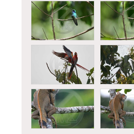
Singe hurleu
Vautour prenant son vol
(Alouatta 
Colibri thalassin (Colibri
Colibri thalas
thalassinus)
thalass
Ara rouge (Ara macao)
Ara rouge (