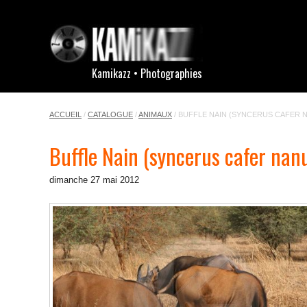
Kamikazz • Photographies
ACCUEIL
/
CATALOGUE
/
ANIMAUX
/
BUFFLE NAIN (SYNCERUS CAFER 
Buffle Nain (syncerus cafer nan
dimanche 27 mai 2012