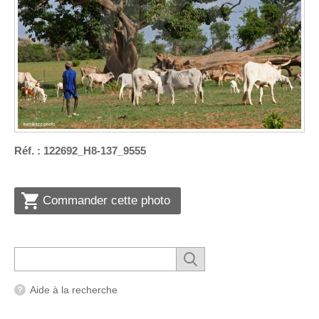
Réf. : 122692_H8-137_9555
Commander cette photo
Aide à la recherche