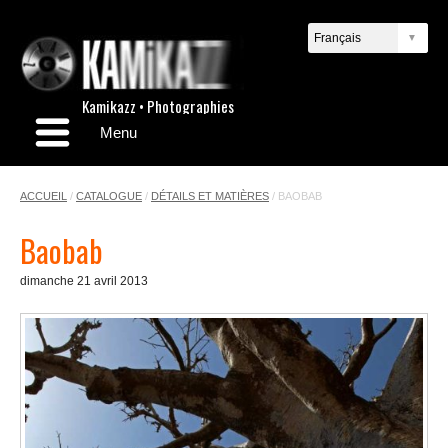
Kamikazz • Photographies
Menu
ACCUEIL
/
CATALOGUE
/
DÉTAILS ET MATIÈRES
/
BAOBAB
Baobab
dimanche 21 avril 2013